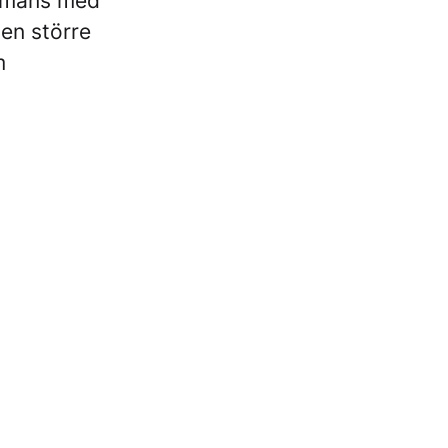
ammans med
en större
m