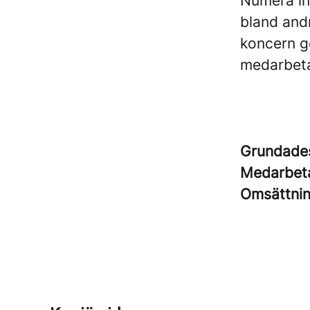
Numera in
bland and
koncern ge
medarbeta
Grundad
Medarbet
Omsättni