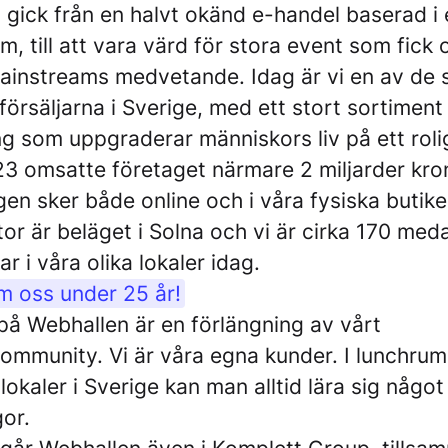
gick från en halvt okänd e-handel baserad i 
, till att vara värd för stora event som fick 
ainstreams medvetande. Idag är vi en av de 
försäljarna i Sverige, med ett stort sortiment
 som uppgraderar människors liv på ett rolig
3 omsatte företaget närmare 2 miljarder kro
gen sker både online och i våra fysiska butike
r är beläget i Solna och vi är cirka 170 med
r i våra olika lokaler idag.
m oss under 25 år!
på Webhallen är en förlängning av vårt
mmunity. Vi är våra egna kunder. I lunchru
 lokaler i Sverige kan man alltid lära sig något
gor.