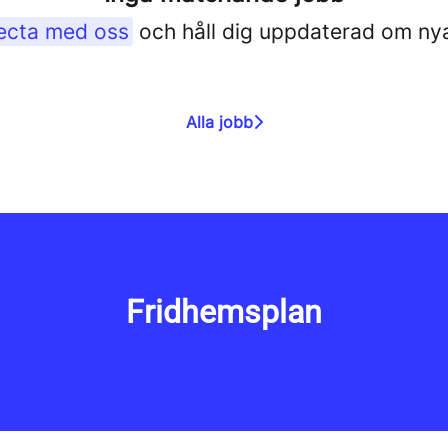
ecta med oss
och håll dig uppdaterad om nya
Alla jobb
Fridhemsplan