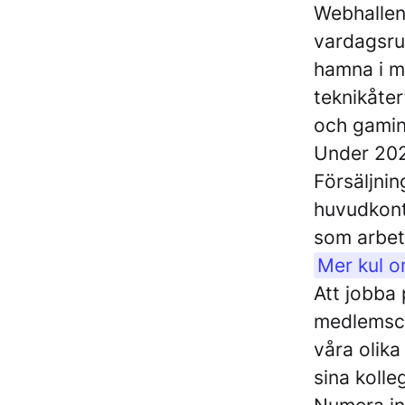
Webhallen 
vardagsrum
hamna i m
teknikåter
och gaming
Under 202
Försäljnin
huvudkonto
som arbeta
Mer kul o
Att jobba 
medlemsco
våra olika
sina kolle