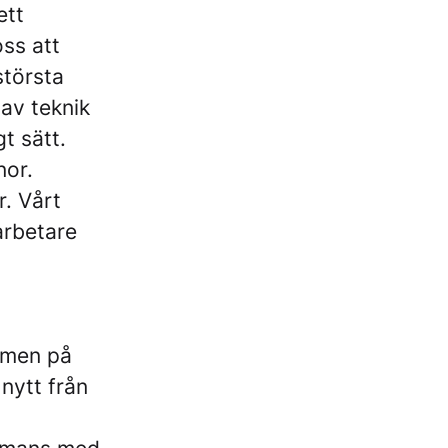
ett
oss att
största
 av teknik
t sätt.
nor.
r. Vårt
arbetare
mmen på
 nytt från