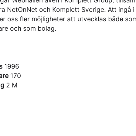
går Webhallen även i Komplett Group, tills
ra NetOnNet och Komplett Sverige. Att ingå i 
r oss fler möjligheter att utvecklas både so
re och som bolag.
es
1996
are
170
ng
2 M